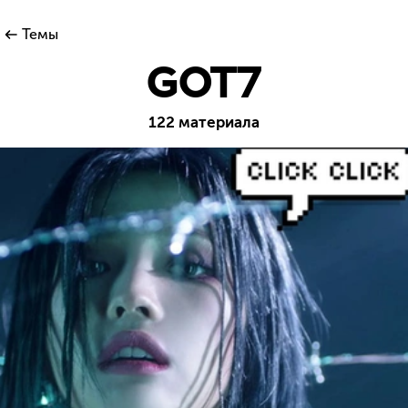
Темы
GOT7
122 материала