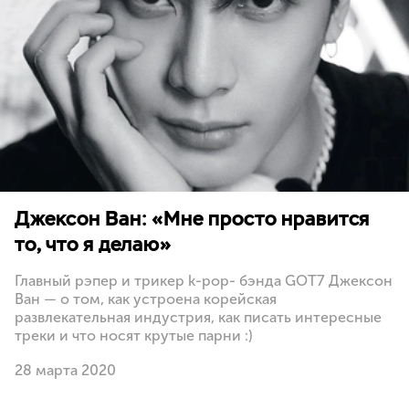
Джексон Ван: «Мне просто нравится
то, что я делаю»
Главный рэпер и трикер k-pop- бэнда GOT7 Джексон
Ван — о том, как устроена корейская
развлекательная индустрия, как писать интересные
треки и что носят крутые парни :)
28 марта 2020