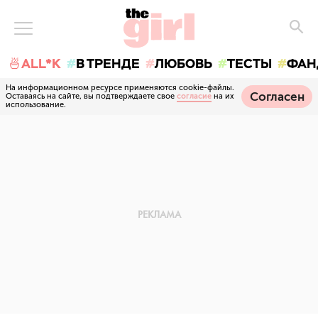
🍜ALL*K
В ТРЕНДЕ
ЛЮБОВЬ
ТЕСТЫ
ФАН
На информационном ресурсе применяются cookie-файлы.
Согласен
Оставаясь на сайте, вы подтверждаете свое
согласие
на их
использование.