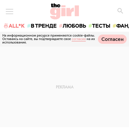
🍜ALL*K
В ТРЕНДЕ
ЛЮБОВЬ
ТЕСТЫ
ФАН
На информационном ресурсе применяются cookie-файлы.
Согласен
Оставаясь на сайте, вы подтверждаете свое
согласие
на их
использование.