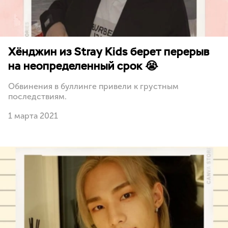
Хёнджин из Stray Kids берет перерыв
на неопределенный срок 😭
Обвинения в буллинге привели к грустным
последствиям.
1 марта 2021