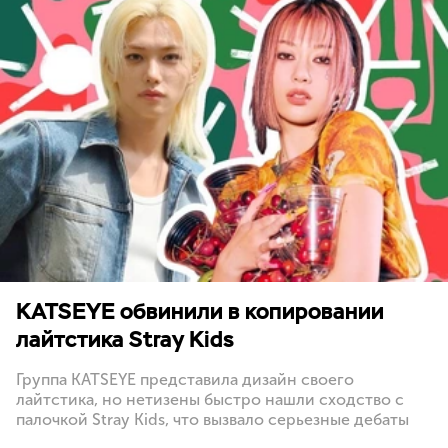
KATSEYE обвинили в копировании
лайтстика Stray Kids
Группа KATSEYE представила дизайн своего
лайтстика, но нетизены быстро нашли сходство с
палочкой Stray Kids, что вызвало серьезные дебаты