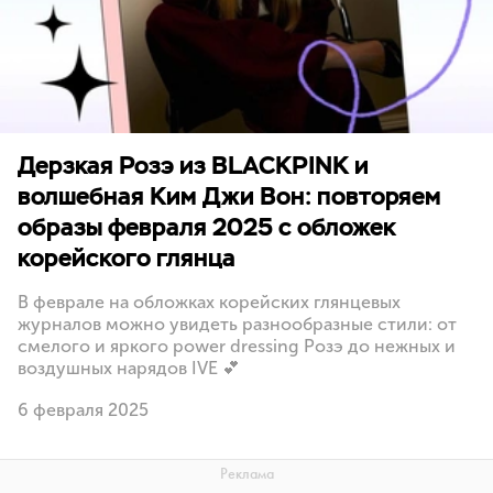
Дерзкая Розэ из BLACKPINK и
волшебная Ким Джи Вон: повторяем
образы февраля 2025 с обложек
корейского глянца
В феврале на обложках корейских глянцевых
журналов можно увидеть разнообразные стили: от
смелого и яркого power dressing Розэ до нежных и
воздушных нарядов IVE 💕
6 февраля 2025