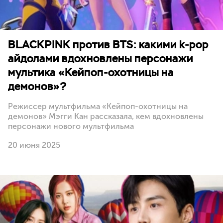
BLACKPINK против BTS: какими k-pop
айдолами вдохновлены персонажи
мультика «Кейпоп-охотницы на
демонов»?
Режиссер мультфильма «Кейпоп-охотницы на
демонов» Мэгги Кан рассказала, кем вдохновлены
персонажи нового мультфильма
20 июня 2025