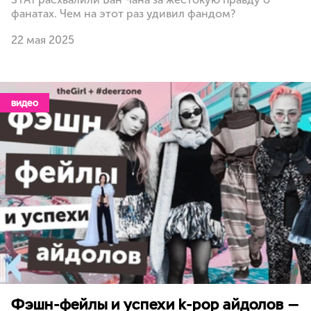
фанатах. Чем на этот раз удивил фандом?
22 мая 2025
видео
Фэшн-фейлы и успехи k-pop айдолов —