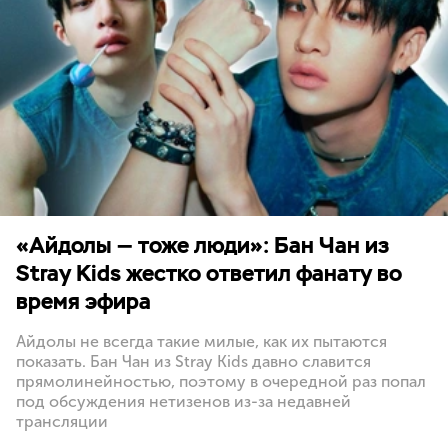
«Айдолы — тоже люди»: Бан Чан из
Stray Kids жестко ответил фанату во
время эфира
Айдолы не всегда такие милые, как их пытаются
показать. Бан Чан из Stray Kids давно славится
прямолинейностью, поэтому в очередной раз попал
под обсуждения нетизенов из-за недавней
трансляции