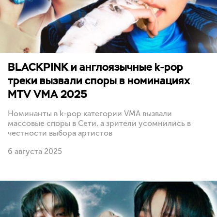
BLACKPINK и англоязычные k-pop
треки вызвали споры в номинациях
MTV VMA 2025
Номинанты в k-pop категории VMA вызвали
массовые споры в Сети, а зрители усомнились в
честности выбора артистов
6 августа 2025