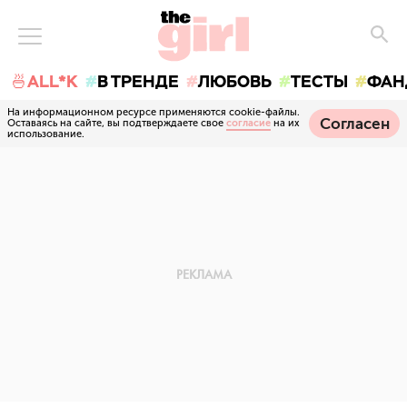
🍜ALL*K
В ТРЕНДЕ
ЛЮБОВЬ
ТЕСТЫ
ФАН
На информационном ресурсе применяются cookie-файлы.
Согласен
Оставаясь на сайте, вы подтверждаете свое
согласие
на их
использование.