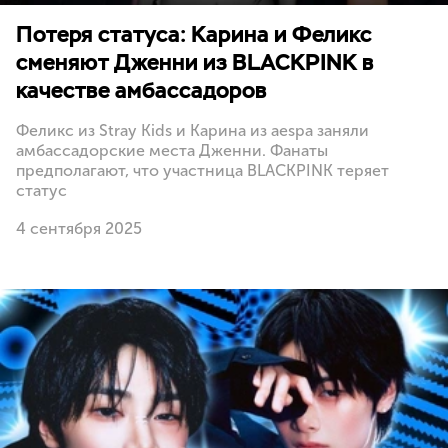
Потеря статуса: Карина и Феликс
сменяют Дженни из BLACKPINK в
качестве амбассадоров
Феликс из Stray Kids и Карина из aespa заняли
амбассадорские места Дженни. Фанаты
предполагают, что участница BLACKPINK теряет
статус
4 сентября 2025