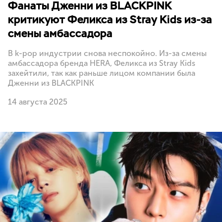
Фанаты Дженни из BLACKPINK
критикуют Феликса из Stray Kids из-за
смены амбассадора
В k-pop индустрии снова неспокойно. Из-за смены
амбассадора бренда HERA, Феликса из Stray Kids
захейтили, так как раньше лицом компании была
Дженни из BLACKPINK
14 августа 2025