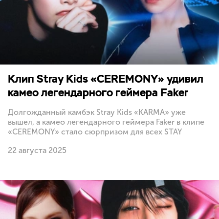
Клип Stray Kids «CEREMONY» удивил
камео легендарного геймера Faker
Долгожданный камбэк Stray Kids «KARMA» уже
вышел, а камео легендарного геймера Faker в клипе
«CEREMONY» стало сюрпризом для всех STAY
22 августа 2025