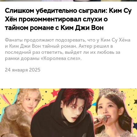
Слишком убедительно сыграли: Ким Су
Хён прокомментировал слухи о
тайном романе с Ким Джи Вон
Фанаты продолжают подозревать, что у Ким Су Хёна
и Ким Джи Вон тайный роман. Актер решил в
последний раз ответить, выйдет ли их любовь за
рамки дорамы «Королева слез».
24 января 2025