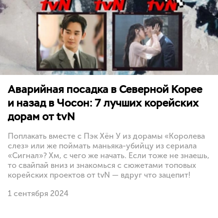
Аварийная посадка в Северной Корее
и назад в Чосон: 7 лучших корейских
дорам от tvN
Поплакать вместе с Пэк Хён У из дорамы «Королева
слез» или же поймать маньяка-убийцу из сериала
«Сигнал»? Хм, с чего же начать. Если тоже не знаешь,
то свайпай вниз и знакомься с сюжетами топовых
корейских проектов от tvN — вдруг что зацепит!
1 сентября 2024