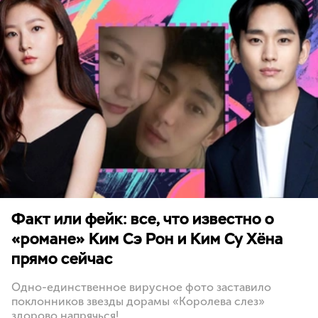
Факт или фейк: все, что известно о
«романе» Ким Сэ Рон и Ким Су Хёна
прямо сейчас
Одно-единственное вирусное фото заставило
поклонников звезды дорамы «Королева слез»
здорово напрячься!