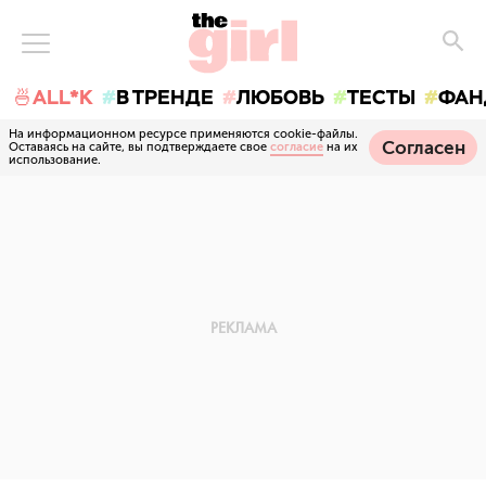
🍜ALL*K
В ТРЕНДЕ
ЛЮБОВЬ
ТЕСТЫ
ФАН
На информационном ресурсе применяются cookie-файлы.
Согласен
Оставаясь на сайте, вы подтверждаете свое
согласие
на их
использование.