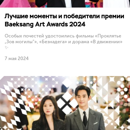
Лучшие моменты и победители премии
Baeksang Art Awards 2024
Особых почестей удостоились фильмы «Проклятье
„Зов могилы“», «Безнадега» и дорама «В движении»
✨
7 мая 2024