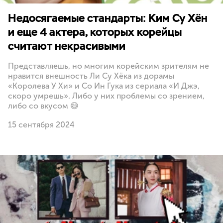
Недосягаемые стандарты: Ким Су Хён
и еще 4 актера, которых корейцы
считают некрасивыми
Представляешь, но многим корейским зрителям не
нравится внешность Ли Су Хёка из дорамы
«Королева У Хи» и Со Ин Гука из сериала «И Джэ,
скоро умрешь». Либо у них проблемы со зрением,
либо со вкусом 😅
15 сентября 2024