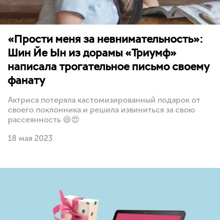
«Прости меня за невнимательность»:
Шин Йе Ын из дорамы «Триумф»
написала трогательное письмо своему
фанату
Актриса потеряла кастомизированный подарок от
своего поклонника и решила извиниться за свою
рассеянность 😄😍
18 мая 2023