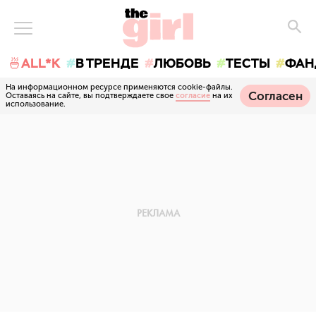
🍜ALL*K
В ТРЕНДЕ
ЛЮБОВЬ
ТЕСТЫ
ФАН
На информационном ресурсе применяются cookie-файлы.
Согласен
Оставаясь на сайте, вы подтверждаете свое
согласие
на их
использование.