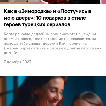
Как в «Зимородке» и «Постучись в
мою дверь»: 10 подарков в стиле
героев турецких сериалов
Когда рабочие дедлайны приближаются с каждым
днем, а новогоднее настроение не появляется, на
помощь тебе спешат дерзкий Кайя, солнечная
Джерен, харизматичный Серкан и другие персонажи
дизи 💖
7 декабря 2023